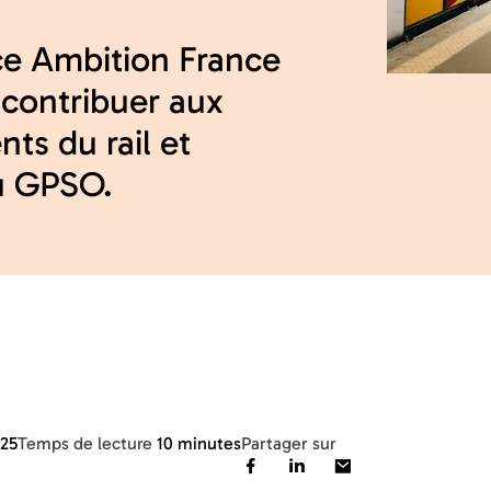
ce Ambition France
 contribuer aux
ts du rail et
au GPSO.
025
Temps de lecture
10 minutes
Partager sur