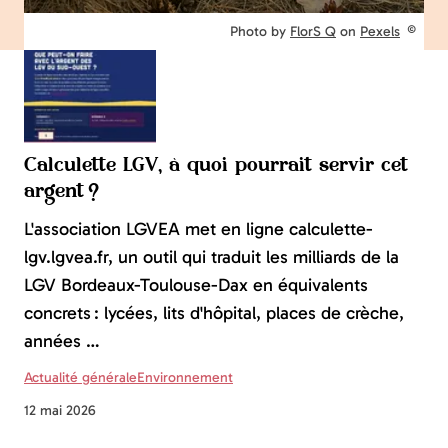
Droits réservés :
Photo by
FlorS Q
on
Pexels
Calculette LGV, à quoi pourrait servir cet
argent ?
L'association LGVEA met en ligne calculette-
lgv.lgvea.fr, un outil qui traduit les milliards de la
LGV Bordeaux-Toulouse-Dax en équivalents
concrets : lycées, lits d'hôpital, places de crèche,
années …
Actualité générale
Environnement
12 mai 2026